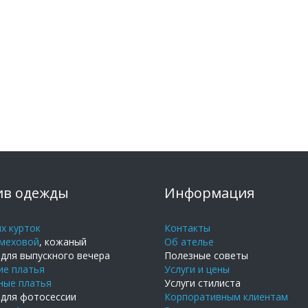
в одежды
Информация
х курток
Контакты
меховой
, кожаный
Об ателье
для выпускного вечера
Полезные советы
ие платья
Услуги и цены
ные платья
Услуги стилиста
 для фотосессии
Корпоративным клиентам