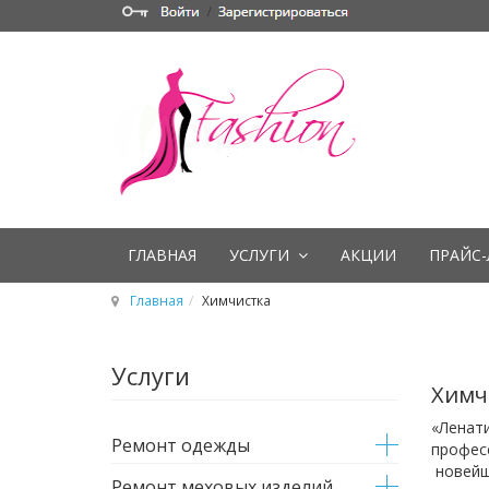
ГЛАВНАЯ
УСЛУГИ
АКЦИИ
ПРАЙС-
Главная
Химчистка
Услуги
Химч
«Ленати
Ремонт одежды
професс
новейш
Ремонт меховых изделий