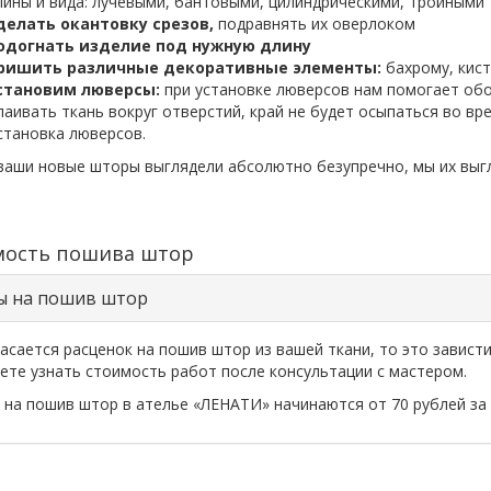
лины и вида: лучевыми, бантовыми, цилиндрическими, тройными
делать окантовку срезов,
подравнять их оверлоком
одогнать изделие под нужную длину
ришить различные декоративные элементы:
бахрому, кист
становим люверсы:
при установке люверсов нам помогает обо
паивать ткань вокруг отверстий, край не будет осыпаться во вр
становка люверсов.
ваши новые шторы выглядели абсолютно безупречно, мы их выгл
мость пошива штор
ы на пошив штор
асается расценок на пошив штор из вашей ткани, то это завист
ете узнать стоимость работ после консультации с мастером.
 на пошив штор в ателье «ЛЕНАТИ» начинаются от 70 рублей за 