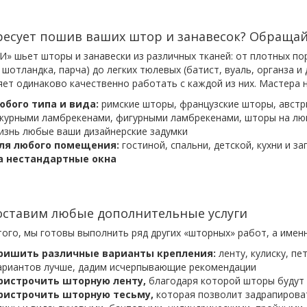
есует пошив ваших штор и занавесок? Обращай
» шьет шторы и занавески из различных тканей: от плотных пор
 шотландка, парча) до легких тюлевых (батист, вуаль, органза 
яет одинаково качественно работать с каждой из них. Мастера
юбого типа и вида:
римские шторы, французские шторы, австри
журными ламбрекенами, фигурными ламбрекенами, шторы на люв
изнь любые ваши дизайнерские задумки
ля любого помещения:
гостиной, спальни, детской, кухни и з
а нестандартные окна
ставим любые дополнительные услуги
ого, мы готовы выполнить ряд других «шторных» работ, а именн
ришить различные варианты крепления:
ленту, кулиску, пет
ариантов лучше, дадим исчерпывающие рекомендации
ристрочить шторную ленту,
благодаря которой шторы будут 
ристрочить шторную тесьму,
которая позволит задрапирова