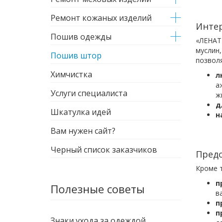
Ремонт кожаных изделий
Интер
Пошив одежды
«ЛЕНАТИ
муслин,
Пошив штор
позвол
Химчистка
л
а
Услуги специалиста
ж
д
Шкатулка идей
н
Вам нужен сайт?
Черный список заказчиков
Предо
Кроме т
п
Полезные советы
в
п
п
Знаки ухода за одеждой