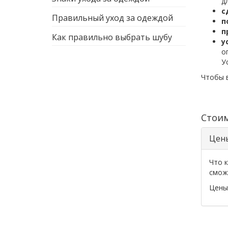
д
с
Правильный уход за одеждой
п
п
Как правильно выбрать шубу
у
о
У
Чтобы 
Стои
Цен
Что к
смож
Цены